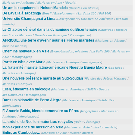
Maristes en Amérique
/
Maristes en Asie
/
Nigeria
)
Un ami exceptionnel : Nelson Mandela
(
Maristes en Afrique
)
De Lavalla à Tabatinga
(
Brésil
/
Enseignement
/
La Valla 200
/
PM 300
)
Université Champagnat à Lima
(
Enseignement
/
Maristes en Amérique
/
mission
mariste
)
Le Chapitre général dans la dynamique du Bicentenaire
(
Chapitres
/
Histoire
des Frères Maristes
/
Maristes en Amérique
/
Vie religieuse
)
AFRIQUE, une terre d’avenir pour les Frères maristes
(
Maristes en Afrique
/
mission mariste
)
Chemins nouveaux en Asie
(
Evangélisation, missions
/
La Valla 200
/
Maristes en
Asie
/
témoignages
)
Partir en hâte avec Marie
(
Maristes en Amérique
/
témoignages
)
La fraternité mariste latino-américaine Nuestra Buena Madre
(
Les laïcs
/
Maristes en Amérique
)
Une nouvelle présence mariste au Sud-Soudan
(
Histoire des Frères Maristes
/
Maristes en Afrique
)
Ellen, étudiante en théologie
(
Maristes en Amérique
/
SMSM - Soeurs
Missionnaires
/
témoignages
)
Dans un bidonville de Porto Alegre
(
Maristes en Amérique
/
Solidarité -
bienfaisance
)
F. Antonio Boldú, bientôt centenaire au Pérou
(
biographies
/
Maristes en
Amérique
/
témoignages
)
La crèche de Noël en matériaux recyclés
(
Brésil
/
écologie
)
Mon expérience de mission en Asie
(
Maristes en Asie
/
mission mariste
)
Enfin, au Cambodge…
(
Maristes en Asie
/
mission mariste
)