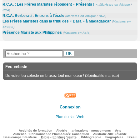
R.C.A. : Les Frères Maristes répondent « Présents ! ».
(
Maristes en Afrique
/
RCA
)
R.C.A. Berberati : Entrons à l’école
(
Maristes en Afrique
/
RCA
)
Les Frères Maristes dans la tribu des « Bara » à Madagascar
(
Maristes en
Afrique
)
Présence Mariste aux Philippines
(
Maristes en Asie
)
Feu céleste
De votre feu céleste embrasez tout mon cœur ! (Spiritualité mariste)
Connexion
Plan du site Web
123/2777
110/2777
104/2777
307/2777
85/2777
Activités de formation
Algérie
animations - mouvements
Arts
44/2777
76/2777
Aubenas : Pensionnat de l’Immaculée Conception
Australie-Nlle Zélande
724/2777
79/2777
491/2777
120/2777
785/2777
Beaucamps Ste-Marie
Bible - Ecriture Sainte
Bibliographie
biographies
Brésil