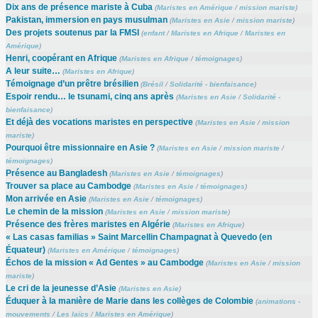
Dix ans de présence mariste à Cuba
(
Maristes en Amérique
/
mission mariste
)
Pakistan, immersion en pays musulman
(
Maristes en Asie
/
mission mariste
)
Des projets soutenus par la FMSI
(
enfant
/
Maristes en Afrique
/
Maristes en
Amérique
)
Henri, coopérant en Afrique
(
Maristes en Afrique
/
témoignages
)
A leur suite…
(
Maristes en Afrique
)
Témoignage d’un prêtre brésilien
(
Brésil
/
Solidarité - bienfaisance
)
Espoir rendu… le tsunami, cinq ans après
(
Maristes en Asie
/
Solidarité -
bienfaisance
)
Et déjà des vocations maristes en perspective
(
Maristes en Asie
/
mission
mariste
)
Pourquoi être missionnaire en Asie ?
(
Maristes en Asie
/
mission mariste
/
témoignages
)
Présence au Bangladesh
(
Maristes en Asie
/
témoignages
)
Trouver sa place au Cambodge
(
Maristes en Asie
/
témoignages
)
Mon arrivée en Asie
(
Maristes en Asie
/
témoignages
)
Le chemin de la mission
(
Maristes en Asie
/
mission mariste
)
Présence des frères maristes en Algérie
(
Maristes en Afrique
)
« Las casas familias » Saint Marcellin Champagnat à Quevedo (en
Équateur)
(
Maristes en Amérique
/
témoignages
)
Échos de la mission « Ad Gentes » au Cambodge
(
Maristes en Asie
/
mission
mariste
)
Le cri de la jeunesse d’Asie
(
Maristes en Asie
)
Éduquer à la manière de Marie dans les collèges de Colombie
(
animations -
mouvements
/
Les laïcs
/
Maristes en Amérique
)