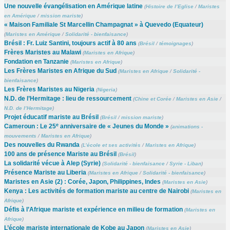
Une nouvelle évangélisation en Amérique latine
(
Histoire de l’Eglise
/
Maristes
en Amérique
/
mission mariste
)
« Maison Familiale St Marcellin Champagnat » à Quevedo (Equateur)
(
Maristes en Amérique
/
Solidarité - bienfaisance
)
Brésil : Fr. Luiz Santini, toujours actif à 80 ans
(
Brésil
/
témoignages
)
Frères Maristes au Malawi
(
Maristes en Afrique
)
Fondation en Tanzanie
(
Maristes en Afrique
)
Les Frères Maristes en Afrique du Sud
(
Maristes en Afrique
/
Solidarité -
bienfaisance
)
Les Frères Maristes au Nigeria
(
Nigeria
)
N.D. de l’Hermitage : lieu de ressourcement
(
Chine et Corée
/
Maristes en Asie
/
N.D. de l’Hermitage
)
Projet éducatif mariste au Brésil
(
Brésil
/
mission mariste
)
e
Cameroun : Le 25
anniversaire de « Jeunes du Monde »
(
animations -
mouvements
/
Maristes en Afrique
)
Des nouvelles du Rwanda
(
L’école et ses activités
/
Maristes en Afrique
)
100 ans de présence Mariste au Brésil
(
Brésil
)
La solidarité vécue à Alep (Syrie)
(
Solidarité - bienfaisance
/
Syrie - Liban
)
Présence Mariste au Liberia
(
Maristes en Afrique
/
Solidarité - bienfaisance
)
Maristes en Asie (2) : Corée, Japon, Philippines, Indes
(
Maristes en Asie
)
Kenya : Les activités de formation mariste au centre de Nairobi
(
Maristes en
Afrique
)
Défis à l’Afrique mariste et expérience en milieu de formation
(
Maristes en
Afrique
)
L’école mariste internationale de Kobe au Japon
(
Maristes en Asie
)