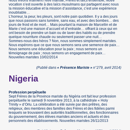
Nous vivons vraiment l’être mariste, Frères et laïcs ensemble, Notre
vocation s’est ouverte à des laïcs musulmans qui partagent avec nous
la mission éducative et la mission d’assistance, c’est une expérience
inoubliable…
L’horreur, la peur, les pleurs, sont notre pain quotidien. Il y a des jours
que nous passons sans lumière, sans eau, et avec des bombes… des
jours de froid et de mort… Mais pourtant la maison de Marcellin et de
Marie c’est une maison d’accueil et d’entraide… offrant à ceux qui en
ont besoin de prendre un bain ou de laver des habits ou de prendre
quelque nourriture chaude ou seulement passer une nuit…
Sommes-nous des héros ? Non, nous sommes simplement maristes.
Nous espérons que ce que nous semons sera une semence de paix…
Nous semons une éducation pour la paix ; nous semons un
témoignage de paix ; nous semons un engagement de paix…
Nouvelles maristes 10/02/2014
(Publié dans
« Présence Mariste »
n°279, avril 2014)
Nigeria
Profession perpétuelle
Sept Frères de la Province mariste du Nigéria ont fait leur profession
perpétuelle le samedi 9 novembre 2013, à la cathédrale « Holy
Trinity » d’Orlu. La célébration a été suivie par des prêtres, des
religieux, des membres des familles des Frères et des fidèles parmi
lesquels se trouvaient des autorités traditionnelles, des fonctionnaires
du gouvernement, des élèves maristes anciens et actuels et des
personnels des établissements. Nouvelles maristes 26/11/2013