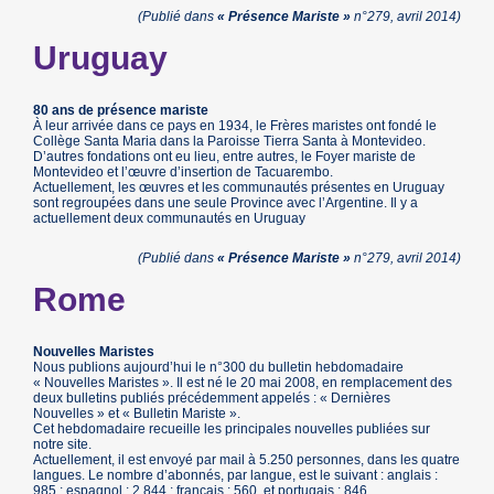
(Publié dans
« Présence Mariste »
n°279, avril 2014)
Uruguay
80 ans de présence mariste
À leur arrivée dans ce pays en 1934, le Frères maristes ont fondé le
Collège Santa Maria dans la Paroisse Tierra Santa à Montevideo.
D’autres fondations ont eu lieu, entre autres, le Foyer mariste de
Montevideo et l’œuvre d’insertion de Tacuarembo.
Actuellement, les œuvres et les communautés présentes en Uruguay
sont regroupées dans une seule Province avec l’Argentine. Il y a
actuellement deux communautés en Uruguay
(Publié dans
« Présence Mariste »
n°279, avril 2014)
Rome
Nouvelles Maristes
Nous publions aujourd’hui le n°300 du bulletin hebdomadaire
« Nouvelles Maristes ». Il est né le 20 mai 2008, en remplacement des
deux bulletins publiés précédemment appelés : « Dernières
Nouvelles » et « Bulletin Mariste ».
Cet hebdomadaire recueille les principales nouvelles publiées sur
notre site.
Actuellement, il est envoyé par mail à 5.250 personnes, dans les quatre
langues. Le nombre d’abonnés, par langue, est le suivant : anglais :
985 ; espagnol : 2.844 ; français : 560, et portugais : 846.