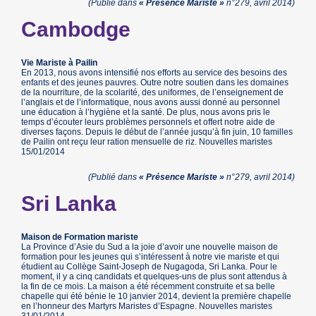
(Publié dans
« Présence Mariste »
n°279, avril 2014)
Cambodge
Vie Mariste à Pailin
En 2013, nous avons intensifié nos efforts au service des besoins des
enfants et des jeunes pauvres. Outre notre soutien dans les domaines
de la nourriture, de la scolarité, des uniformes, de l’enseignement de
l’anglais et de l’informatique, nous avons aussi donné au personnel
une éducation à l’hygiène et la santé. De plus, nous avons pris le
temps d’écouter leurs problèmes personnels et offert notre aide de
diverses façons. Depuis le début de l’année jusqu’à fin juin, 10 familles
de Pailin ont reçu leur ration mensuelle de riz. Nouvelles maristes
15/01/2014
(Publié dans
« Présence Mariste »
n°279, avril 2014)
Sri Lanka
Maison de Formation mariste
La Province d’Asie du Sud a la joie d’avoir une nouvelle maison de
formation pour les jeunes qui s’intéressent à notre vie mariste et qui
étudient au Collège Saint-Joseph de Nugagoda, Sri Lanka. Pour le
moment, il y a cinq candidats et quelques-uns de plus sont attendus à
la fin de ce mois. La maison a été récemment construite et sa belle
chapelle qui été bénie le 10 janvier 2014, devient la première chapelle
en l’honneur des Martyrs Maristes d’Espagne. Nouvelles maristes
31/01/2014