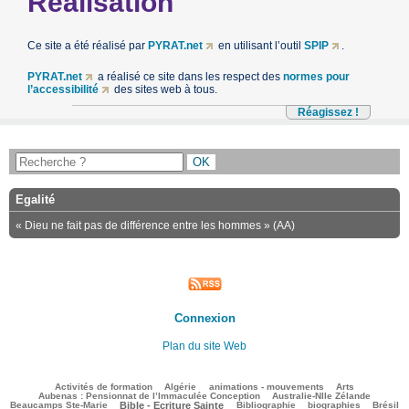
Réalisation
Ce site a été réalisé par
PYRAT.net
en utilisant l’outil
SPIP
.
PYRAT.net
a réalisé ce site dans les respect des
normes pour
l’accessibilité
des sites web à tous.
Réagissez !
Egalité
« Dieu ne fait pas de différence entre les hommes » (AA)
Connexion
Plan du site Web
70/1647
45/1647
68/1647
136/1647
43/1647
Activités de formation
Algérie
animations - mouvements
Arts
31/1647
45/1647
Aubenas : Pensionnat de l’Immaculée Conception
Australie-Nlle Zélande
369/1647
30/1647
307/1647
109/1647
399/1647
Beaucamps Ste-Marie
Bible - Ecriture Sainte
Bibliographie
biographies
Brésil