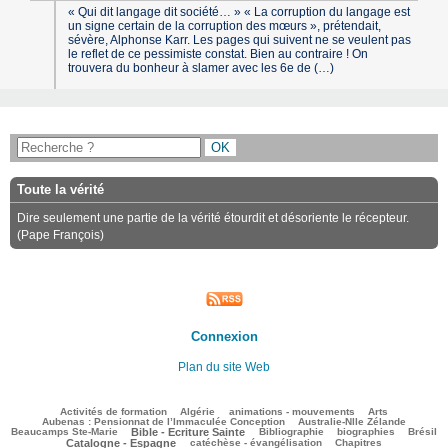
« Qui dit langage dit société… » « La corruption du langage est
un signe certain de la corruption des mœurs », prétendait,
sévère, Alphonse Karr. Les pages qui suivent ne se veulent pas
le reflet de ce pessimiste constat. Bien au contraire ! On
trouvera du bonheur à slamer avec les 6e de (…)
Toute la vérité
Dire seulement une partie de la vérité étourdit et désoriente le récepteur.
(Pape François)
Connexion
Plan du site Web
157/2596
67/2596
171/2596
235/2596
78/2596
Activités de formation
Algérie
animations - mouvements
Arts
109/2596
71/2596
Aubenas : Pensionnat de l’Immaculée Conception
Australie-Nlle Zélande
601/2596
40/2596
326/2596
148/2596
597/2596
Beaucamps Ste-Marie
Bible - Ecriture Sainte
Bibliographie
biographies
Brésil
468/2596
85/2596
114/2596
Catalogne - Espagne
catéchèse - évangélisation
Chapitres