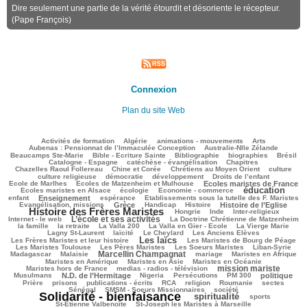
Dire seulement une partie de la vérité étourdit et désoriente le récepteur.
(Pape François)
Connexion
Plan du site Web
144/3441
114/3441
176/3441
301/3441
110/3441
Activités de formation
Algérie
animations - mouvements
Arts
41/3441
82/3441
Aubenas : Pensionnat de l’Immaculée Conception
Australie-Nlle Zélande
699/3441
76/3441
611/3441
165/3441
704/3441
Beaucamps Ste-Marie
Bible - Ecriture Sainte
Bibliographie
biographies
Brésil
586/3441
172/3441
217/3441
Catalogne - Espagne
catéchèse - évangélisation
Chapitres
128/3441
242/3441
460/3441
36/3441
Chazelles Raoul Follereau
Chine et Corée
Chrétiens au Moyen Orient
culture
132/3441
96/3441
174/3441
8/3441
culture religieuse
démocratie
développement
Droits de l’enfant
156/3441
828/3441
221/3441
Ecole de Marlhes
Ecoles de Matzenheim et Mulhouse
Ecoles maristes de France
éducation
554/3441
139/3441
1792/3441
151/3441
Ecoles maristes en Alsace
écologie
Economie - commerce
939/3441
261/3441
65/3441
280/3441
enfant
Enseignement
espérance
Etablissements sous la tutelle des F. Maristes
747/3441
114/3441
299/3441
781/3441
2285/3441
Evangélisation, missions
Grèce
Handicap
Histoire
Histoire de l’Eglise
Histoire des Frères Maristes
126/3441
15/3441
162/3441
319/3441
Hongrie
Inde
Inter-religieux
L’école et ses activités
1270/3441
50/3441
428/3441
Internet - le web
La Doctrine Chrétienne de Matzenheim
143/3441
59/3441
65/3441
681/3441
439/3441
la famille
la retraite
La Valla 200
La Valla en Gier - Ecole
La Vierge Marie
306/3441
170/3441
81/3441
123/3441
Lagny St-Laurent
laïcité
Le Cheylard
Les Anciens Elèves
Les laïcs
1558/3441
570/3441
344/3441
Les Frères Maristes et leur histoire
Les Maristes de Bourg de Péage
539/3441
356/3441
137/3441
140/3441
Les Maristes Toulouse
Les Pères Maristes
Les Soeurs Maristes
Liban-Syrie
Marcellin Champagnat
44/3441
1301/3441
50/3441
280/3441
265/3441
Madagascar
Malaisie
mariage
Maristes en Afrique
327/3441
96/3441
451/3441
Maristes en Amérique
Maristes en Asie
Maristes en Océanie
mission mariste
316/3441
1250/3441
122/3441
Maristes hors de France
medias - radios - télévision
954/3441
51/3441
207/3441
209/3441
770/3441
218/3441
Musulmans
N.D. de l’Hermitage
Nigeria
Persécutions
PM 300
politique
140/3441
326/3441
196/3441
286/3441
62/3441
34/3441
58/3441
Prière
prisons
publications - écrits
RCA
religion
Roumanie
sectes
298/3441
372/3441
2987/3441
Sénégal
SMSM - Soeurs Missionnaires
société
Solidarité - bienfaisance
spiritualité
1653/3441
313/3441
220/3441
sports
74/3441
195/3441
St-Etienne Valbenoîte
St-Joseph les Maristes à Marseille