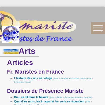
Arts
Articles
Fr. Maristes en France
L’histoire des arts au collège
(
Arts
/
Ecoles maristes de France
/
Enseignement
)
Dossiers de Présence Mariste
Dieu se dit dans la beauté
(
Arts
/
Bible - Ecriture Sainte
/
culture
)
Quand les mots, les images et les sons se répondent
(
Arts
/