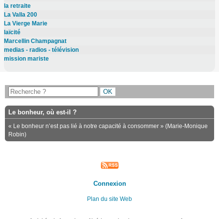
la retraite
La Valla 200
La Vierge Marie
laïcité
Marcellin Champagnat
medias - radios - télévision
mission mariste
Le bonheur, où est-il ?
« Le bonheur n’est pas lié à notre capacité à consommer » (Marie-Monique
Robin)
Connexion
Plan du site Web