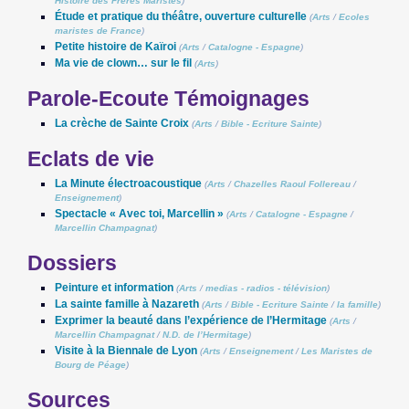
Histoire des Frères Maristes
)
Étude et pratique du théâtre, ouverture culturelle
(
Arts
/
Ecoles
maristes de France
)
Petite histoire de Kaïroi
(
Arts
/
Catalogne - Espagne
)
Ma vie de clown… sur le fil
(
Arts
)
Parole-Ecoute Témoignages
La crèche de Sainte Croix
(
Arts
/
Bible - Ecriture Sainte
)
Eclats de vie
La Minute électroacoustique
(
Arts
/
Chazelles Raoul Follereau
/
Enseignement
)
Spectacle « Avec toi, Marcellin »
(
Arts
/
Catalogne - Espagne
/
Marcellin Champagnat
)
Dossiers
Peinture et information
(
Arts
/
medias - radios - télévision
)
La sainte famille à Nazareth
(
Arts
/
Bible - Ecriture Sainte
/
la famille
)
Exprimer la beauté dans l’expérience de l’Hermitage
(
Arts
/
Marcellin Champagnat
/
N.D. de l’Hermitage
)
Visite à la Biennale de Lyon
(
Arts
/
Enseignement
/
Les Maristes de
Bourg de Péage
)
Sources