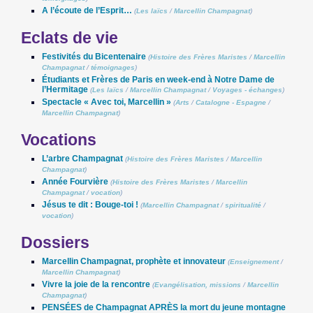
A l’écoute de l’Esprit…
(
Les laïcs
/
Marcellin Champagnat
)
Eclats de vie
Festivités du Bicentenaire
(
Histoire des Frères Maristes
/
Marcellin
Champagnat
/
témoignages
)
Étudiants et Frères de Paris en week-end à Notre Dame de
l’Hermitage
(
Les laïcs
/
Marcellin Champagnat
/
Voyages - échanges
)
Spectacle « Avec toi, Marcellin »
(
Arts
/
Catalogne - Espagne
/
Marcellin Champagnat
)
Vocations
L’arbre Champagnat
(
Histoire des Frères Maristes
/
Marcellin
Champagnat
)
Année Fourvière
(
Histoire des Frères Maristes
/
Marcellin
Champagnat
/
vocation
)
Jésus te dit : Bouge-toi !
(
Marcellin Champagnat
/
spiritualité
/
vocation
)
Dossiers
Marcellin Champagnat, prophète et innovateur
(
Enseignement
/
Marcellin Champagnat
)
Vivre la joie de la rencontre
(
Evangélisation, missions
/
Marcellin
Champagnat
)
PENSÉES de Champagnat APRÈS la mort du jeune montagne