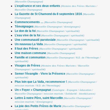
(
Marcellin Champagnat
)
L’espérance et ses deux enfants
(
Histoire des Frères Maristes
/
Marcellin Champagnat
)
La Gazette de St Chamond du 8 septembre 1816
(
Marcellin
Champagnat
)
Commencements …
(
Marcellin Champagnat
)
Témoignages
(
Marcellin Champagnat
/
témoignages
)
Le don de la foi
(
Marcellin Champagnat
/
spiritualité
)
L’eau vive de la foi
(
Marcellin Champagnat
/
spiritualité
)
Une communauté paroissiale
(
Marcellin Champagnat
/
spiritualité
)
Un nouveau La Valla
(
Marcellin Champagnat
/
spiritualité
)
Il faut des Frères
(
Marcellin Champagnat
/
spiritualité
)
Une maison commune
(
Marcellin Champagnat
)
Famille et communion
(
Marcellin Champagnat
/
N.D. de l’Hermitage
/
spiritualité
)
Visages de Frères
(
Histoire des Frères Maristes
/
Marcellin
Champagnat
/
spiritualité
)
Semer l’évangile - Vivre la Présence
(
Marcellin Champagnat
/
spiritualité
)
Plus loin que La Valla, recommencer !
(
Marcellin Champagnat
/
mission mariste
/
N.D. de l’Hermitage
)
Un « Foyer » Champagnat
(
Catalogne - Espagne
/
éducation
/
Marcellin Champagnat
/
mission mariste
/
Solidarité - bienfaisance
)
Lettre à notre Père, saint Marcellin
(
Marcellin Champagnat
/
mission mariste
/
témoignages
)
La joie des Petits Frères de Marie
(
Marcellin Champagnat
/
spiritualité
)