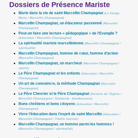
Dossiers de Présence Mariste
Marie dans la vie de saint Marcellin Champagnat
(
La Vierge
Marie
/
Marcellin Champagnat
)
Marcellin Champagnat, un éducateur passionné
(
Marcellin
Champagnat
)
Peut-on faire une lecture « pédagogique » de l’Evangile ?
(
éducation
/
Marcellin Champagnat
)
La spiritualité mariste marcellinienne
(
Marcellin Champagnat
/
spiritualité
)
Marcellin Champagnat, homme de cœur, homme d’action
(
Marcellin Champagnat
)
Marcellin Champagnat, un marcheur
(
Marcellin Champagnat
/
sports
)
Le Père Champagnat et les enfants
(
éducation
/
Marcellin
Champagnat
)
Un art de convaincre, la méthode Champagnat
(
Marcellin
Champagnat
)
Le Père Chevrier et le Père Champagnat
(
Histoire de l’Eglise
/
Marcellin Champagnat
/
Solidarité - bienfaisance
)
Bons chrétiens et bons citoyens
(
éducation
/
Marcellin
Champagnat
)
Vivre l’éducation dans l’esprit de saint Marcellin
(
éducation
/
Marcellin Champagnat
/
Tutelle mariste
)
Marcellin Champagnat, un homme parmi les hommes !
(
Marcellin Champagnat
/
spiritualité
)