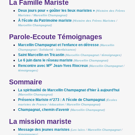
La Famille Mariste
Deux jours pour « goûter les lieux maristes »
(
Histoire des Frères
Maristes
/
Marcellin Champagnat
)
À l’école du Patrimoine mariste
(
Histoire des Frères Maristes
/
Marcellin Champagnat
)
Parole-Ecoute Témoignages
Marcellin Champagnat et l’enfance en détresse
(
Marcellin
Champagnat
/
Solidarité - bienfaisance
)
Saint Marcellin en Tricastin
(
Marcellin Champagnat
/
témoignages
)
Le 6 juin dans le réseau mariste
(
Marcellin Champagnat
)
gr
Rencontre avec M
Jean-Yves Riocreux
(
Marcellin Champagnat
/
témoignages
)
Sommaire
La spiritualité de Marcellin Champagnat d’hier à aujourd’hui
(
Marcellin Champagnat
)
Présence Mariste n°273 : A l’école de Champagnat
(
Ecoles
maristes de France
/
éducation
/
Marcellin Champagnat
)
Champagnat, chemin d’avenir
(
Marcellin Champagnat
)
La mission mariste
Message des jeunes maristes
(
Les laïcs
/
Marcellin Champagnat
/
témoignages
)