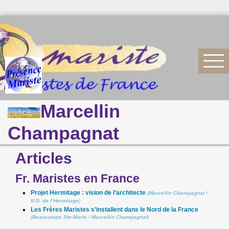
Marcellin
Champagnat
Articles
Fr. Maristes en France
Projet Hermitage : vision de l’architecte
(
Marcellin Champagnat
/
N.D. de l’Hermitage
)
Les Frères Maristes s’installent dans le Nord de la France
(
Beaucamps Ste-Marie
/
Marcellin Champagnat
)