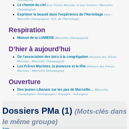
Le chemin du ciel
(
Les Frères Maristes et leur histoire
/
Marcellin
Champagnat
)
Exprimer la beauté dans l’expérience de l’Hermitage
(
Arts
/
Marcellin Champagnat
/
N.D. de l’Hermitage
)
Respiration
Maison de la LUMIERE
(
Marcellin Champagnat
)
D’hier à aujourd’hui
De l’association des laïcs à la congrégation
(
Histoire des Frères
Maristes
/
Marcellin Champagnat
)
Les Frères Maristes, la jeunesse et la fête
(
Histoire des Frères
Maristes
/
Marcellin Champagnat
)
Ouverture
Des jeunes Libanais sur les pas de Marcellin…
(
Marcellin
Champagnat
/
témoignages
/
Voyages - échanges
)
Dossiers PMa (1)
(Mots-clés dans
le même groupe)