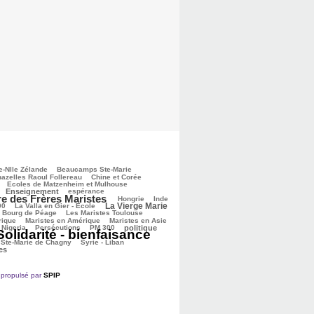
e-Nlle Zélande
Beaucamps Ste-Marie
azelles Raoul Follereau
Chine et Corée
Ecoles de Matzenheim et Mulhouse
Enseignement
espérance
re des Frères Maristes
Hongrie
Inde
La Vierge Marie
00
La Valla en Gier - Ecole
e Bourg de Péage
Les Maristes Toulouse
rique
Maristes en Amérique
Maristes en Asie
Nigeria
Persécutions
PM 300
politique
Solidarité - bienfaisance
Ste-Marie de Chagny
Syrie - Liban
es
propulsé par
SPIP