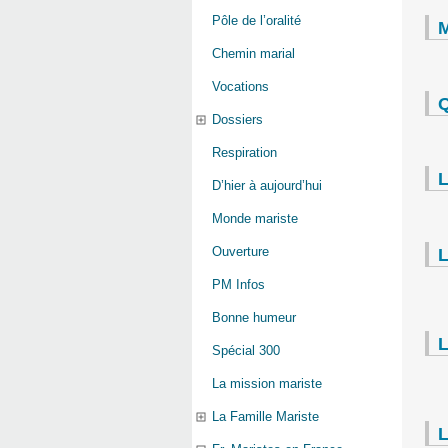
Pôle de l’oralité
M
Chemin marial
Vocations
Q
Dossiers
Respiration
L
D’hier à aujourd’hui
Monde mariste
Ouverture
L
PM Infos
Bonne humeur
L
Spécial 300
La mission mariste
La Famille Mariste
L