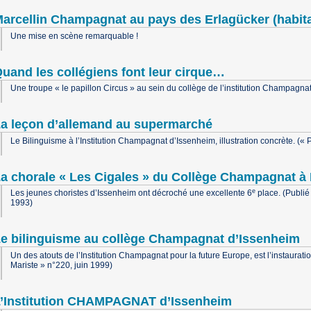
arcellin Champagnat au pays des Erlagücker (habit
Une mise en scène remarquable !
uand les collégiens font leur cirque…
Une troupe « le papillon Circus » au sein du collège de l’institution Champagna
a leçon d’allemand au supermarché
Le Bilinguisme à l’Institution Champagnat d’Issenheim, illustration concrète. (
a chorale « Les Cigales » du Collège Champagnat à
e
Les jeunes choristes d’Issenheim ont décroché une excellente 6
place. (Publié
1993)
e bilinguisme au collège Champagnat d’Issenheim
Un des atouts de l’Institution Champagnat pour la future Europe, est l’instaurat
Mariste » n°220, juin 1999)
’Institution CHAMPAGNAT d’Issenheim