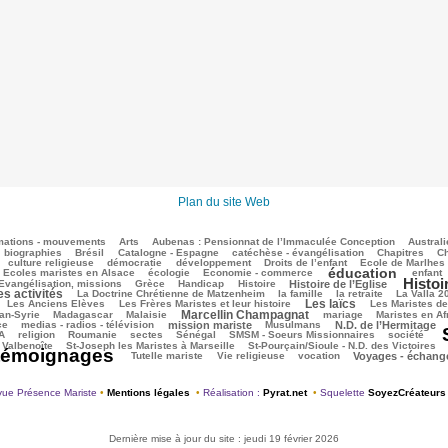
Plan du site Web
mations - mouvements
Arts
Aubenas : Pensionnat de l’Immaculée Conception
Australi
biographies
Brésil
Catalogne - Espagne
catéchèse - évangélisation
Chapitres
Ch
culture religieuse
démocratie
développement
Droits de l’enfant
Ecole de Marlhes
éducation
Ecoles maristes en Alsace
écologie
Economie - commerce
enfant
Histoi
Evangélisation, missions
Grèce
Handicap
Histoire
Histoire de l’Eglise
es activités
La Doctrine Chrétienne de Matzenheim
la famille
la retraite
La Valla 2
Les laïcs
Les Anciens Elèves
Les Frères Maristes et leur histoire
Les Maristes d
Marcellin Champagnat
an-Syrie
Madagascar
Malaisie
mariage
Maristes en Af
ce
medias - radios - télévision
mission mariste
Musulmans
N.D. de l’Hermitage
A
religion
Roumanie
sectes
Sénégal
SMSM - Soeurs Missionnaires
société
 Valbenoîte
St-Joseph les Maristes à Marseille
St-Pourçain/Sioule - N.D. des Victoires
témoignages
Tutelle mariste
Vie religieuse
vocation
Voyages - échang
ue Présence Mariste
•
Mentions légales
•
Réalisation :
Pyrat.net
•
Squelette
SoyezCréateurs
Dernière mise à jour du site : jeudi 19 février 2026