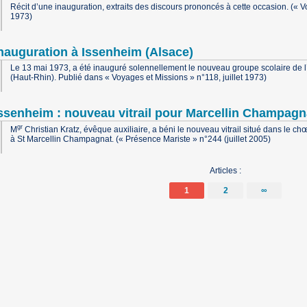
Récit d’une inauguration, extraits des discours prononcés à cette occasion. (« 
1973)
nauguration à Issenheim (Alsace)
Le 13 mai 1973, a été inauguré solennellement le nouveau groupe scolaire de
(Haut-Rhin). Publié dans « Voyages et Missions » n°118, juillet 1973)
ssenheim : nouveau vitrail pour Marcellin Champagn
gr
M
Christian Kratz, évêque auxiliaire, a béni le nouveau vitrail situé dans le chœ
à St Marcellin Champagnat. (« Présence Mariste » n°244 (juillet 2005)
Articles :
1
2
∞