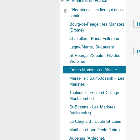
Fr. Maristes en France
L’Hermitage : un lieu qui nous
habite
I
Bourg-de-Péage : les Maristes
(Drôme)
Chazelles - Raoul Follereau
Lagny/Marne, St-Laurent
I
St-Pourçain/Sioule : ND des
Victoires
Frères Maristes en Alsace
Marseille : Saint-Joseph « Les
Maristes »
Toulouse : Ecole et Collège
Montalembert
St-Etienne - Les Maristes
(Valbenoîte)
Le Cheylard : Ecole St-Louis
Marlhes et son école (Loire)
Aubenas (Ardèche),