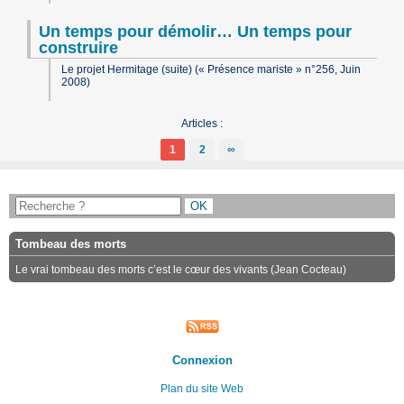
Un temps pour démolir… Un temps pour
construire
Le projet Hermitage (suite) (« Présence mariste » n°256, Juin
2008)
Articles :
1
2
∞
Tombeau des morts
Le vrai tombeau des morts c’est le cœur des vivants (Jean Cocteau)
Connexion
Plan du site Web