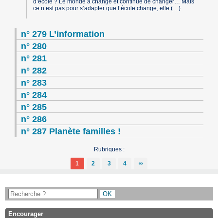
d’école ? Le monde a changé et continue de changer… Mais
ce n’est pas pour s’adapter que l’école change, elle (…)
n° 279 L’information
n° 280
n° 281
n° 282
n° 283
n° 284
n° 285
n° 286
n° 287 Planète familles !
Rubriques :
1
2
3
4
∞
Encourager