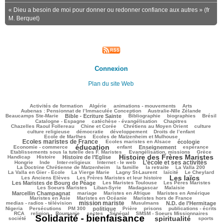
« Dieu a besoin de moi pour donner ou redonner confiance aux autres » (fr
M. Berquet)
Connexion
Plan du site Web
142/2792
68/2792
137/2792
219/2792
100/2792
Activités de formation
Algérie
animations - mouvements
Arts
130/2792
103/2792
Aubenas : Pensionnat de l’Immaculée Conception
Australie-Nlle Zélande
655/2792
77/2792
456/2792
169/2792
584/2792
Beaucamps Ste-Marie
Bible - Ecriture Sainte
Bibliographie
biographies
Brésil
588/2792
138/2792
172/2792
Catalogne - Espagne
catéchèse - évangélisation
Chapitres
157/2792
228/2792
459/2792
24/2792
Chazelles Raoul Follereau
Chine et Corée
Chrétiens au Moyen Orient
culture
101/2792
94/2792
167/2792
24/2792
culture religieuse
démocratie
développement
Droits de l’enfant
225/2792
978/2792
Ecole de Marlhes
Ecoles de Matzenheim et Mulhouse
Ecoles maristes de France
282/2792
620/2792
83/2792
Ecoles maristes en Alsace
écologie
éducation
1692/2792
196/2792
791/2792
250/2792
43/2792
Economie - commerce
enfant
Enseignement
espérance
211/2792
505/2792
88/2792
Etablissements sous la tutelle des F. Maristes
Evangélisation, missions
Grèce
Histoire des Frères Maristes
164/2792
737/2792
1651/2792
118/2792
Handicap
Histoire
Histoire de l’Eglise
L’école et ses activités
26/2792
101/2792
227/2792
1065/2792
25/2792
Hongrie
Inde
Inter-religieux
Internet - le web
350/2792
152/2792
61/2792
215/2792
La Doctrine Chrétienne de Matzenheim
la famille
la retraite
La Valla 200
592/2792
401/2792
233/2792
230/2792
96/2792
La Valla en Gier - Ecole
La Vierge Marie
Lagny St-Laurent
laïcité
Le Cheylard
Les laïcs
82/2792
1728/2792
609/2792
Les Anciens Elèves
Les Frères Maristes et leur histoire
324/2792
543/2792
430/2792
Les Maristes de Bourg de Péage
Les Maristes Toulouse
Les Pères Maristes
150/2792
142/2792
48/2792
867/2792
Les Soeurs Maristes
Liban-Syrie
Madagascar
Malaisie
36/2792
310/2792
276/2792
375/2792
Marcellin Champagnat
mariage
Maristes en Afrique
Maristes en Amérique
39/2792
321/2792
288/2792
Maristes en Asie
Maristes en Océanie
Maristes hors de France
mission mariste
1004/2792
90/2792
864/2792
61/2792
medias - radios - télévision
Musulmans
N.D. de l’Hermitage
154/2792
200/2792
715/2792
184/2792
112/2792
291/2792
259/2792
Nigeria
Persécutions
PM 300
politique
Prière
prisons
publications - écrits
217/2792
51/2792
40/2792
60/2792
260/2792
305/2792
RCA
religion
Roumanie
sectes
Sénégal
SMSM - Soeurs Missionnaires
Solidarité - bienfaisance
spiritualité
2792/2792
1670/2792
262/2792
190/2792
société
sports