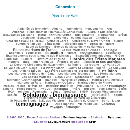
Connexion
Plan du site Web
142/2669
46/2669
126/2669
208/2669
100/2669
Activités de formation
Algérie
animations - mouvements
Arts
130/2669
103/2669
Aubenas : Pensionnat de l’Immaculée Conception
Australie-Nlle Zélande
598/2669
55/2669
445/2669
158/2669
505/2669
Beaucamps Ste-Marie
Bible - Ecriture Sainte
Bibliographie
biographies
Brésil
522/2669
127/2669
172/2669
Catalogne - Espagne
catéchèse - évangélisation
Chapitres
157/2669
206/2669
414/2669
24/2669
Chazelles Raoul Follereau
Chine et Corée
Chrétiens au Moyen Orient
culture
68/2669
72/2669
145/2669
24/2669
culture religieuse
démocratie
développement
Droits de l’enfant
214/2669
967/2669
Ecole de Marlhes
Ecoles de Matzenheim et Mulhouse
Ecoles maristes de France
259/2669
586/2669
50/2669
Ecoles maristes en Alsace
écologie
éducation
1368/2669
185/2669
780/2669
206/2669
32/2669
Economie - commerce
enfant
Enseignement
espérance
188/2669
483/2669
77/2669
Etablissements sous la tutelle des F. Maristes
Evangélisation, missions
Grèce
Histoire des Frères Maristes
164/2669
659/2669
1528/2669
96/2669
Handicap
Histoire
Histoire de l’Eglise
L’école et ses activités
15/2669
101/2669
215/2669
997/2669
25/2669
Hongrie
Inde
Inter-religieux
Internet - le web
327/2669
141/2669
61/2669
215/2669
La Doctrine Chrétienne de Matzenheim
la famille
la retraite
La Valla 200
581/2669
389/2669
222/2669
207/2669
96/2669
La Valla en Gier - Ecole
La Vierge Marie
Lagny St-Laurent
laïcité
Le Cheylard
Les laïcs
82/2669
1481/2669
497/2669
Les Anciens Elèves
Les Frères Maristes et leur histoire
279/2669
486/2669
430/2669
Les Maristes de Bourg de Péage
Les Maristes Toulouse
Les Pères Maristes
117/2669
142/2669
48/2669
722/2669
Les Soeurs Maristes
Liban-Syrie
Madagascar
Malaisie
36/2669
277/2669
243/2669
353/2669
Marcellin Champagnat
mariage
Maristes en Afrique
Maristes en Amérique
39/2669
288/2669
266/2669
Maristes en Asie
Maristes en Océanie
Maristes hors de France
mission mariste
937/2669
79/2669
831/2669
61/2669
medias - radios - télévision
Musulmans
N.D. de l’Hermitage
154/2669
178/2669
616/2669
128/2669
101/2669
280/2669
170/2669
Nigeria
Persécutions
PM 300
politique
Prière
prisons
publications - écrits
217/2669
51/2669
40/2669
60/2669
260/2669
294/2669
RCA
religion
Roumanie
sectes
Sénégal
SMSM - Soeurs Missionnaires
Solidarité - bienfaisance
spiritualité
2669/2669
1167/2669
250/2669
190/2669
société
sports
93/2669
126/2669
St-Etienne Valbenoîte
St-Joseph les Maristes à Marseille
97/2669
27/2669
2368/2669
St-Pourçain/Sioule - N.D. des Victoires
Ste-Marie de Chagny
Syrie - Liban
témoignages
163/2669
97/2669
580/2669
615/2669
Tutelle mariste
Vie religieuse
vocation
Voyages - échanges
©
1996-2026 , Revue Présence Mariste
•
Mentions légales
•
Réalisation :
Pyrat.net
•
Squelette
SoyezCréateurs
propulsé par
SPIP