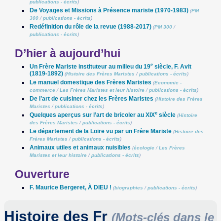
publications - écrits
)
De Voyages et Missions à Présence mariste (1970-1983)
(
PM
300
/
publications - écrits
)
Redéfinition du rôle de la revue (1988-2017)
(
PM 300
/
publications - écrits
)
D’hier à aujourd’hui
e
Un Frère Mariste instituteur au milieu du 19
siècle, F. Avit
(1819-1892)
(
Histoire des Frères Maristes
/
publications - écrits
)
Le manuel domestique des Frères Maristes
(
Economie -
commerce
/
Les Frères Maristes et leur histoire
/
publications - écrits
)
De l’art de cuisiner chez les Frères Maristes
(
Histoire des Frères
Maristes
/
publications - écrits
)
e
Quelques aperçus sur l’art de bricoler au XIX
siècle
(
Histoire
des Frères Maristes
/
publications - écrits
)
Le département de la Loire vu par un Frère Mariste
(
Histoire des
Frères Maristes
/
publications - écrits
)
Animaux utiles et animaux nuisibles
(
écologie
/
Les Frères
Maristes et leur histoire
/
publications - écrits
)
Ouverture
F. Maurice Bergeret, À DIEU !
(
biographies
/
publications - écrits
)
Histoire des Fr
(Mots-clés dans le