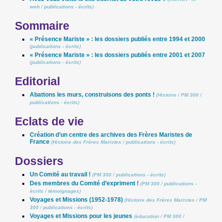
web
/
publications - écrits
)
Sommaire
« Présence Mariste » : les dossiers publiés entre 1994 et 2000
(
publications - écrits
)
« Présence Mariste » : les dossiers publiés entre 2001 et 2007
(
publications - écrits
)
Editorial
Abattons les murs, construisons des ponts !
(
Histoire
/
PM 300
/
publications - écrits
)
Eclats de vie
Création d’un centre des archives des Frères Maristes de
France
(
Histoire des Frères Maristes
/
publications - écrits
)
Dossiers
Un Comité au travail !
(
PM 300
/
publications - écrits
)
Des membres du Comité d’expriment !
(
PM 300
/
publications -
écrits
/
témoignages
)
Voyages et Missions (1952-1978)
(
Histoire des Frères Maristes
/
PM
300
/
publications - écrits
)
Voyages et Missions pour les jeunes
(
éducation
/
PM 300
/