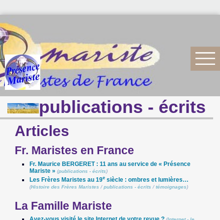
publications - écrits
Articles
Fr. Maristes en France
Fr. Maurice BERGERET : 11 ans au service de « Présence
Mariste »
(
publications - écrits
)
e
Les Frères Maristes au 19
siècle : ombres et lumières…
(
Histoire des Frères Maristes
/
publications - écrits
/
témoignages
)
La Famille Mariste
Avez-vous visité le site Internet de votre revue ?
(
Internet - le