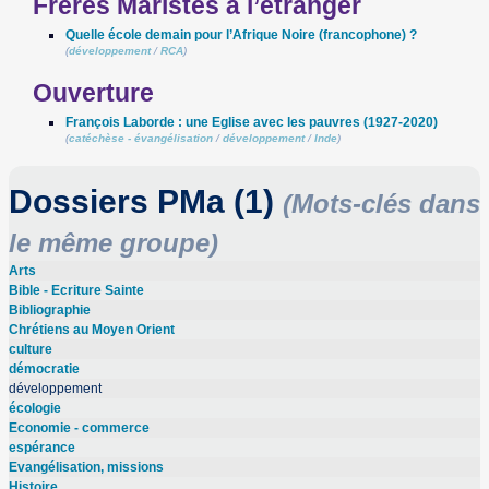
Frères Maristes à l’étranger
Quelle école demain pour l’Afrique Noire (francophone) ?
(
développement
/
RCA
)
Ouverture
François Laborde : une Eglise avec les pauvres (1927-2020)
(
catéchèse - évangélisation
/
développement
/
Inde
)
Dossiers PMa (1)
(Mots-clés dans
le même groupe)
Arts
Bible - Ecriture Sainte
Bibliographie
Chrétiens au Moyen Orient
culture
démocratie
développement
écologie
Economie - commerce
espérance
Evangélisation, missions
Histoire