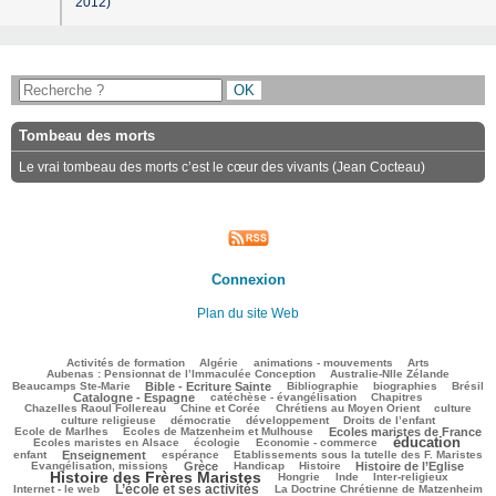
2012)
Tombeau des morts
Le vrai tombeau des morts c’est le cœur des vivants (Jean Cocteau)
Connexion
Plan du site Web
105/3119
75/3119
166/3119
284/3119
86/3119
Activités de formation
Algérie
animations - mouvements
Arts
49/3119
87/3119
Aubenas : Pensionnat de l’Immaculée Conception
Australie-Nlle Zélande
703/3119
41/3119
634/3119
120/3119
843/3119
Beaucamps Ste-Marie
Bible - Ecriture Sainte
Bibliographie
biographies
Brésil
578/3119
210/3119
144/3119
Catalogne - Espagne
catéchèse - évangélisation
Chapitres
110/3119
321/3119
440/3119
42/3119
Chazelles Raoul Follereau
Chine et Corée
Chrétiens au Moyen Orient
culture
117/3119
121/3119
186/3119
11/3119
culture religieuse
démocratie
développement
Droits de l’enfant
147/3119
1001/3119
282/3119
Ecole de Marlhes
Ecoles de Matzenheim et Mulhouse
Ecoles maristes de France
éducation
553/3119
117/3119
1624/3119
117/3119
Ecoles maristes en Alsace
écologie
Economie - commerce
830/3119
221/3119
66/3119
226/3119
enfant
Enseignement
espérance
Etablissements sous la tutelle des F. Maristes
807/3119
65/3119
276/3119
912/3119
1941/3119
Evangélisation, missions
Grèce
Handicap
Histoire
Histoire de l’Eglise
Histoire des Frères Maristes
158/3119
54/3119
150/3119
158/3119
Hongrie
Inde
Inter-religieux
L’école et ses activités
1151/3119
56/3119
320/3119
Internet - le web
La Doctrine Chrétienne de Matzenheim