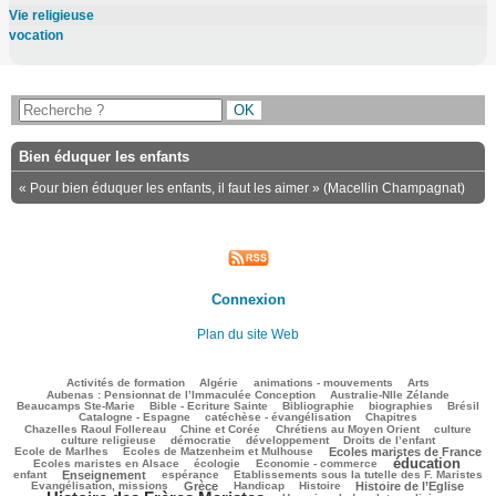
Vie religieuse
vocation
Bien éduquer les enfants
« Pour bien éduquer les enfants, il faut les aimer » (Macellin Champagnat)
Connexion
Plan du site Web
144/3441
127/3441
176/3441
301/3441
110/3441
Activités de formation
Algérie
animations - mouvements
Arts
41/3441
94/3441
Aubenas : Pensionnat de l’Immaculée Conception
Australie-Nlle Zélande
699/3441
76/3441
623/3441
177/3441
716/3441
Beaucamps Ste-Marie
Bible - Ecriture Sainte
Bibliographie
biographies
Brésil
586/3441
172/3441
217/3441
Catalogne - Espagne
catéchèse - évangélisation
Chapitres
128/3441
242/3441
460/3441
36/3441
Chazelles Raoul Follereau
Chine et Corée
Chrétiens au Moyen Orient
culture
132/3441
96/3441
174/3441
8/3441
culture religieuse
démocratie
développement
Droits de l’enfant
156/3441
852/3441
221/3441
Ecole de Marlhes
Ecoles de Matzenheim et Mulhouse
Ecoles maristes de France
éducation
554/3441
139/3441
1804/3441
151/3441
Ecoles maristes en Alsace
écologie
Economie - commerce
939/3441
261/3441
65/3441
280/3441
enfant
Enseignement
espérance
Etablissements sous la tutelle des F. Maristes
747/3441
114/3441
299/3441
781/3441
2322/3441
Evangélisation, missions
Grèce
Handicap
Histoire
Histoire de l’Eglise