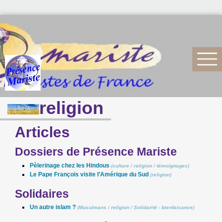
religion
Articles
Dossiers de Présence Mariste
Pèlerinage chez les Hindous
(
culture
/
religion
/
témoignages
)
Le Pape François visite l’Amérique du Sud
(
religion
)
Solidaires
Un autre islam ?
(
Musulmans
/
religion
/
Solidarité - bienfaisance
)