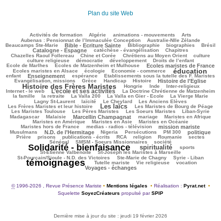
Plan du site Web
70/1647
45/1647
72/1647
136/1647
43/1647
Activités de formation
Algérie
animations - mouvements
Arts
31/1647
45/1647
Aubenas : Pensionnat de l’Immaculée Conception
Australie-Nlle Zélande
369/1647
30/1647
312/1647
109/1647
404/1647
Beaucamps Ste-Marie
Bible - Ecriture Sainte
Bibliographie
biographies
Brésil
327/1647
78/1647
100/1647
Catalogne - Espagne
catéchèse - évangélisation
Chapitres
73/1647
109/1647
209/1647
27/1647
Chazelles Raoul Follereau
Chine et Corée
Chrétiens au Moyen Orient
culture
50/1647
27/1647
83/1647
4/1647
culture religieuse
démocratie
développement
Droits de l’enfant
102/1647
458/1647
149/1647
Ecole de Marlhes
Ecoles de Matzenheim et Mulhouse
Ecoles maristes de France
éducation
312/1647
66/1647
970/1647
90/1647
Ecoles maristes en Alsace
écologie
Economie - commerce
487/1647
102/1647
32/1647
113/1647
enfant
Enseignement
espérance
Etablissements sous la tutelle des F. Maristes
326/1647
53/1647
142/1647
416/1647
978/1647
Evangélisation, missions
Grèce
Handicap
Histoire
Histoire de l’Eglise
Histoire des Frères Maristes
78/1647
6/1647
78/1647
118/1647
Hongrie
Inde
Inter-religieux
L’école et ses activités
570/1647
15/1647
216/1647
Internet - le web
La Doctrine Chrétienne de Matzenheim
76/1647
30/1647
44/1647
332/1647
226/1647
la famille
la retraite
La Valla 200
La Valla en Gier - Ecole
La Vierge Marie
133/1647
111/1647
37/1647
84/1647
Lagny St-Laurent
laïcité
Le Cheylard
Les Anciens Elèves
Les laïcs
850/1647
232/1647
214/1647
Les Frères Maristes et leur histoire
Les Maristes de Bourg de Péage
228/1647
161/1647
82/1647
106/1647
Les Maristes Toulouse
Les Pères Maristes
Les Soeurs Maristes
Liban-Syrie
15/1647
519/1647
15/1647
172/1647
144/1647
Madagascar
Malaisie
Marcellin Champagnat
mariage
Maristes en Afrique
167/1647
53/1647
177/1647
Maristes en Amérique
Maristes en Asie
Maristes en Océanie
164/1647
507/1647
42/1647
Maristes hors de France
medias - radios - télévision
mission mariste
447/1647
25/1647
109/1647
93/1647
404/1647
119/1647
Musulmans
N.D. de l’Hermitage
Nigeria
Persécutions
PM 300
politique
61/1647
174/1647
170/1647
142/1647
27/1647
14/1647
31/1647
Prière
prisons
publications - écrits
RCA
religion
Roumanie
sectes
137/1647
183/1647
1507/1647
Sénégal
SMSM - Soeurs Missionnaires
société
Solidarité - bienfaisance
spiritualité
882/1647
149/1647
106/1647
sports
36/1647
86/1647
St-Etienne Valbenoîte
St-Joseph les Maristes à Marseille
35/1647
19/1647
1647/1647
St-Pourçain/Sioule - N.D. des Victoires
Ste-Marie de Chagny
Syrie - Liban
témoignages
88/1647
71/1647
344/1647
451/1647
Tutelle mariste
Vie religieuse
vocation
Voyages - échanges
©
1996-2026 , Revue Présence Mariste
•
Mentions légales
•
Réalisation :
Pyrat.net
•
Squelette
SoyezCréateurs
propulsé par
SPIP
Dernière mise à jour du site : jeudi 19 février 2026