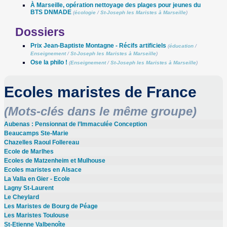
À Marseille, opération nettoyage des plages pour jeunes du
BTS DNMADE
(
écologie
/
St-Joseph les Maristes à Marseille
)
Dossiers
Prix Jean-Baptiste Montagne - Récifs artificiels
(
éducation
/
Enseignement
/
St-Joseph les Maristes à Marseille
)
Ose la philo !
(
Enseignement
/
St-Joseph les Maristes à Marseille
)
Ecoles maristes de France
(Mots-clés dans le même groupe)
Aubenas : Pensionnat de l’Immaculée Conception
Beaucamps Ste-Marie
Chazelles Raoul Follereau
Ecole de Marlhes
Ecoles de Matzenheim et Mulhouse
Ecoles maristes en Alsace
La Valla en Gier - Ecole
Lagny St-Laurent
Le Cheylard
Les Maristes de Bourg de Péage
Les Maristes Toulouse
St-Etienne Valbenoîte