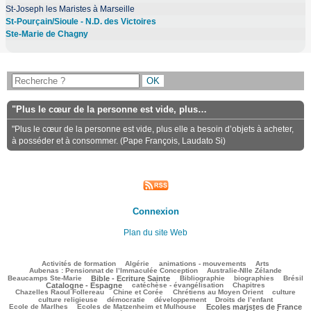
St-Joseph les Maristes à Marseille
St-Pourçain/Sioule - N.D. des Victoires
Ste-Marie de Chagny
"Plus le cœur de la personne est vide, plus…
"Plus le cœur de la personne est vide, plus elle a besoin d’objets à acheter,
à posséder et à consommer. (Pape François, Laudato Si)
Connexion
Plan du site Web
109/3121
98/3121
119/3121
339/3121
93/3121
Activités de formation
Algérie
animations - mouvements
Arts
48/3121
83/3121
Aubenas : Pensionnat de l’Immaculée Conception
Australie-Nlle Zélande
821/3121
82/3121
566/3121
109/3121
829/3121
Beaucamps Ste-Marie
Bible - Ecriture Sainte
Bibliographie
biographies
Brésil
655/3121
138/3121
169/3121
Catalogne - Espagne
catéchèse - évangélisation
Chapitres
140/3121
216/3121
469/3121
45/3121
Chazelles Raoul Follereau
Chine et Corée
Chrétiens au Moyen Orient
culture
119/3121
63/3121
134/3121
8/3121
culture religieuse
démocratie
développement
Droits de l’enfant
134/3121
902/3121
226/3121
Ecole de Marlhes
Ecoles de Matzenheim et Mulhouse
Ecoles maristes de France