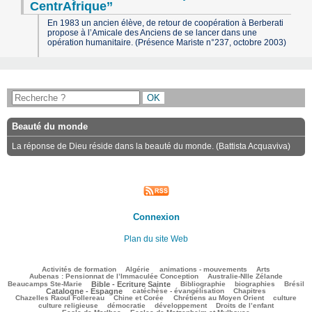
CentrAfrique’’
En 1983 un ancien élève, de retour de coopération à Berberati
propose à l’Amicale des Anciens de se lancer dans une
opération humanitaire. (Présence Mariste n°237, octobre 2003)
Beauté du monde
La réponse de Dieu réside dans la beauté du monde. (Battista Acquaviva)
Connexion
Plan du site Web
103/2357
47/2357
143/2357
207/2357
79/2357
Activités de formation
Algérie
animations - mouvements
Arts
54/2357
73/2357
Aubenas : Pensionnat de l’Immaculée Conception
Australie-Nlle Zélande
520/2357
39/2357
401/2357
96/2357
677/2357
Beaucamps Ste-Marie
Bible - Ecriture Sainte
Bibliographie
biographies
Brésil
452/2357
127/2357
125/2357
Catalogne - Espagne
catéchèse - évangélisation
Chapitres
90/2357
236/2357
279/2357
30/2357
Chazelles Raoul Follereau
Chine et Corée
Chrétiens au Moyen Orient
culture
115/2357
60/2357
106/2357
13/2357
culture religieuse
démocratie
développement
Droits de l’enfant