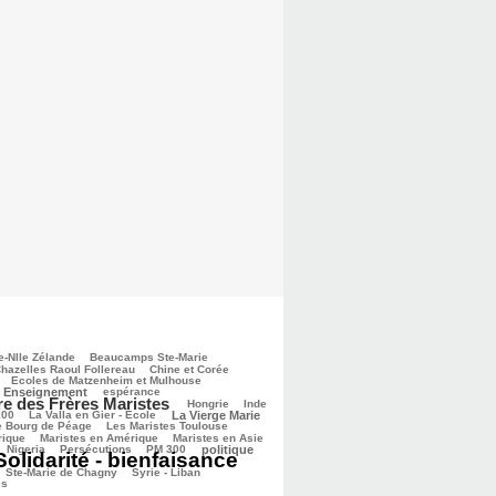
e-Nlle Zélande
Beaucamps Ste-Marie
hazelles Raoul Follereau
Chine et Corée
Ecoles de Matzenheim et Mulhouse
Enseignement
espérance
re des Frères Maristes
Hongrie
Inde
200
La Valla en Gier - Ecole
La Vierge Marie
e Bourg de Péage
Les Maristes Toulouse
rique
Maristes en Amérique
Maristes en Asie
Nigeria
Persécutions
PM 300
politique
Solidarité - bienfaisance
Ste-Marie de Chagny
Syrie - Liban
es