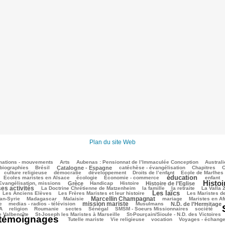
Plan du site Web
mations - mouvements
Arts
Aubenas : Pensionnat de l’Immaculée Conception
Australi
biographies
Brésil
Catalogne - Espagne
catéchèse - évangélisation
Chapitres
C
culture religieuse
démocratie
développement
Droits de l’enfant
Ecole de Marlhes
éducation
Ecoles maristes en Alsace
écologie
Economie - commerce
enfant
Histoi
Evangélisation, missions
Grèce
Handicap
Histoire
Histoire de l’Eglise
ses activités
La Doctrine Chrétienne de Matzenheim
la famille
la retraite
La Valla 
Les laïcs
Les Anciens Elèves
Les Frères Maristes et leur histoire
Les Maristes d
Marcellin Champagnat
an-Syrie
Madagascar
Malaisie
mariage
Maristes en Af
mission mariste
e
medias - radios - télévision
Musulmans
N.D. de l’Hermitage
A
religion
Roumanie
sectes
Sénégal
SMSM - Soeurs Missionnaires
société
e Valbenoîte
St-Joseph les Maristes à Marseille
St-Pourçain/Sioule - N.D. des Victoires
témoignages
Tutelle mariste
Vie religieuse
vocation
Voyages - échang