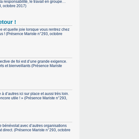
 la responsabilité, le travail en groupe…
3, octobre 2017)
etour !
vie et quelle joie lorsque vous rentrez chez
çus ! (Présence Mariste n°293, octobre
ective de foi est d’une grande exigence.
ts et bienveillants (Présence Mariste
à d’autres ici sur place et aussi très loin.
core utile ! » (Présence Mariste n°293,
e bénévolat avec d’autres organisations
t direct. (Présence Mariste n°293, octobre