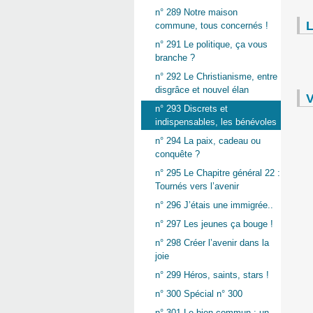
n° 289 Notre maison
L
commune, tous concernés !
n° 291 Le politique, ça vous
branche ?
n° 292 Le Christianisme, entre
disgrâce et nouvel élan
V
n° 293 Discrets et
indispensables, les bénévoles
n° 294 La paix, cadeau ou
conquête ?
n° 295 Le Chapitre général 22 :
Tournés vers l’avenir
n° 296 J’étais une immigrée..
n° 297 Les jeunes ça bouge !
n° 298 Créer l’avenir dans la
joie
n° 299 Héros, saints, stars !
n° 300 Spécial n° 300
n° 301 Le bien commun : un