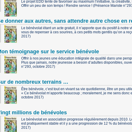
Le projet EDD tente de favoriser au maximum l’initiative, la créativité,
Offrir un peu de son temps ! Rendre service ! (Présence Mariste n°29
e donner aux autres, sans attendre autre chose en r
Le bénévolat étant un acte gratuit, il n’apporte que du positif à notre 
vous de repenser à ces sourires, à ces petits mots gentils qu’on a re
2017)
on témoignage sur le service bénévole
Offrir à nos jeunes une éducation intégrale de qualité dans une persp
Plus que jamais, notre jeunesse a besoin d’adultes disponibles, ouver
n°293, octobre 2017)
ur de nombreux terrains …
Être bénévole, c’est tout en vivant sa vie quotidienne, être un peu utile 
« Ce bénévolat m’apporte beaucoup ; moralement, je me sens donc en
octobre 2017)
ingt millions de bénévoles
Le bénévolat en association progresse régulièrement depuis 2010. L
est pratiquement stable et il y a une progression de 12 % du bénévola
2017)